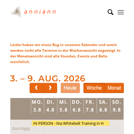
Leider haben wir einen Bug in unserem Kalender und somit
werden nicht alle Termine in der Wochenansicht angezeigt. In
der Monatsansicht sind alle Stunden, Events und Belts
ersichtlich.
3. – 9. AUG. 2026
Heute
Woche
Monat
MO.
DI.
MI.
DO.
FR.
SA.
SO.
3.8
4.8
5.8
6.8
7.8
8.8
9.8
IN PERSON - Nia Whitebelt Training in Hamburg (North Germany)
Ganztägig