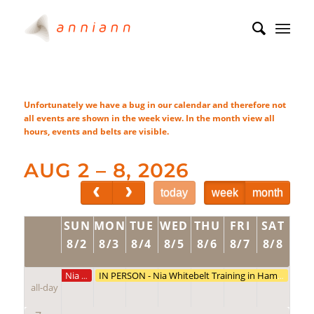
Unfortunately we have a bug in our calendar and therefore not
all events are shown in the week view. In the month view all
hours, events and belts are visible.
AUG 2 – 8, 2026
today
week
month
SUN
MON
TUE
WED
THU
FRI
SAT
8/2
8/3
8/4
8/5
8/6
8/7
8/8
Nia Summer Festival in Hamburg
IN PERSON - Nia Whitebelt Training in Hamburg (North Germany)
all-day