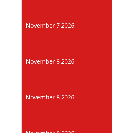
Pla
Baa
November 7 2026
Nia
Joy 
Mov
Sta
November 8 2026
Zwe
Pla
Mün
Mas
November 8 2026
Zwe
Pla
Mün
Mas