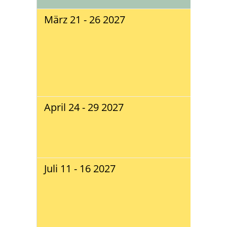
März 21 - 26 2027
IN-
Nia
Tra
Lau
(No
Ge
April 24 - 29 2027
IN 
Nia
Tra
(Ös
Juli 11 - 16 2027
IN 
Nia
Tra
Sol
(Sw