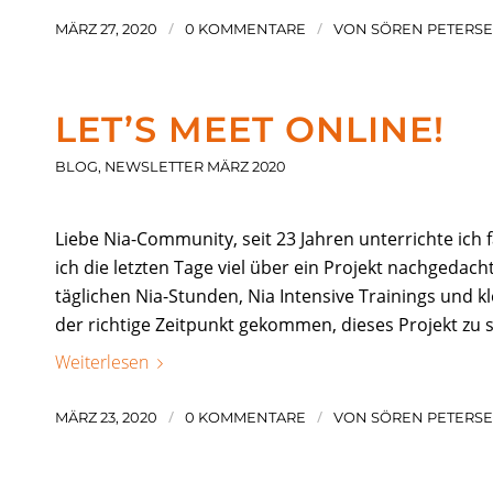
/
/
MÄRZ 27, 2020
0 KOMMENTARE
VON
SÖREN PETERS
LET’S MEET ONLINE!
BLOG
,
NEWSLETTER MÄRZ 2020
Liebe Nia-Community, seit 23 Jahren unterrichte ich 
ich die letzten Tage viel über ein Projekt nachgedac
täglichen Nia-Stunden, Nia Intensive Trainings und kle
der richtige Zeitpunkt gekommen, dieses Projekt zu s
Weiterlesen
/
/
MÄRZ 23, 2020
0 KOMMENTARE
VON
SÖREN PETERS